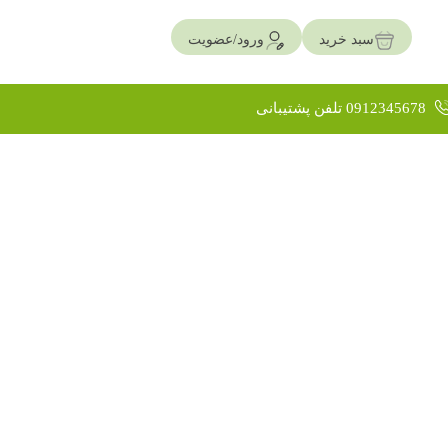
سبد خرید
ورود/عضویت
0912345678 تلفن پشتیبانی