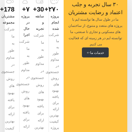
۳۰ سال تجربه و جلب
178+
۷+
30+
۲۷۰+
اعتماد و رضایت مشتریان
پروژه
سابقه
پروژه
مشتریان
ما در طول سال ها توانسته ایم با
انجام
و
در
مجموعه
پروژه های متعدد و متنوع، از ساختمان
شده
تجربه
حال
شرکت
های مسکونی و تجاری تا صنعتی، ما
شرکت
اجرا
شرکت
ما
توانسته ایم در هر زمینه ای که فعالیت
ما
شرکت
ما
به
می کنیم.
به
ما
به
طور
خدمات ما
طور
به
طور
مداوم
مداوم
طور
مداوم
در
در
مداوم
در
جستجوی
جستجوی
در
جستجوی
روش
روش
جستجوی
های
روش
های
بهبود
روش
های
بهبود
یافته
های
بهبود
یافته
برای
بهبود
یافته
برای
ارائه
یافته
برای
ارائه
بهترین
برای
ارائه
بهترین
کیفیت
ارائه
بهترین
پروژه
کیفیت