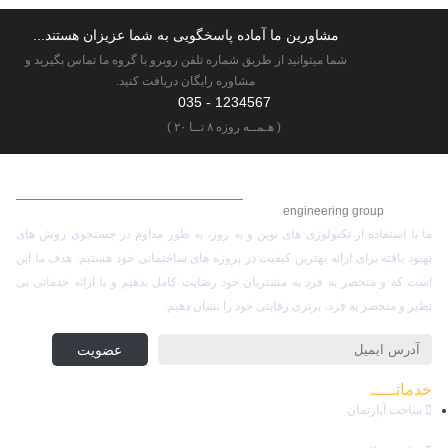
مشاورین ما آماده پاسخگویی به شما عزیزان هستند...
شما میتوانید از طریق شماره تلفن روبرو با گروه ما تماس بگیرید و
مشاوره رایگان دریافت کنید.
1234567 - 035
( هـمــه روزه ۸ تــا ۲۰ )
گـروه مهـنـدسی ساختمان
engineering group
ما با استفاده از تکنولوژی های نوین و به روز، به طور مداوم در جستجوی روش های
بهبود یافته برای ارائه بهترین کیفیت در پروژه های ساختمانی خود هستیم. هدف ما این
است که و منحصر به فرد به مشتریان خود رضایت کامل بدهیم و با ارائه خدماتی بی
نظیر و منحصر به فرد، برتری رقابتی خود را نشان دهیم.
عضویت در خبرنامه
عضویت
خدماتـــــ
مجموعه
ساخت آپارتمان