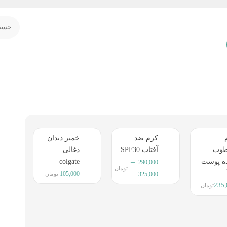
کرم ضد
خمیر دندان
وب
آفتاب SPF30
ذغالی
–
ده پوست
colgate
290,000
تومان
105,000
325,000
تومان
235
تومان