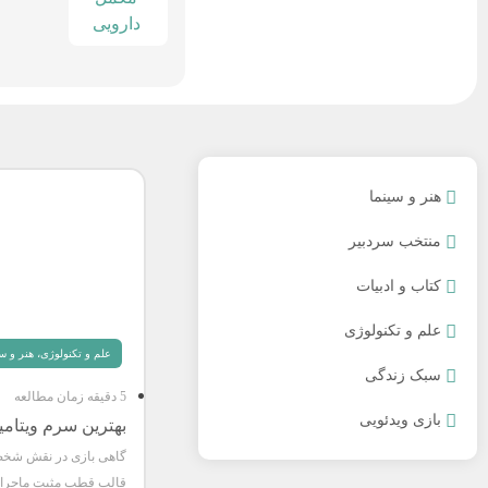
دارویی
هنر و سینما
منتخب سردبیر
کتاب و ادبیات
علم و تکنولوژی
علم و تکنولوژی
،
هنر و سی
سبک زندگی
5 دقیقه زمان مطالعه
بازی ویدئویی
بهترین سرم ویتامین C مناسب پ
گاهی بازی در نقش شخصی
قالب قطب مثبت ماجرا 