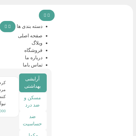
دسته بندی ها
صفحه اصلی
وبلاگ
فروشگاه
درباره ما
تماس باما
آرایشی
کرم
بهداشتی
مرط
کنن
مسکن و
نیوآ
ضد درد
,000
ضد
حساسیت
مکمل