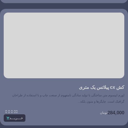
کش cx پیلاتس یک متری
لورم ایپسوم متن ساختگی با تولید سادگی نامفهوم از صنعت چاپ و با استفاده از طراحان
گرافیک است. چاپگرها و متون بلکه...





284,000
تومان
خـــریـــد