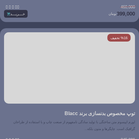





460,000
399,000
تومان
خـــریـــد
%16 تخفیف
توپ مخصوص بدنسازی برند Blacc
لورم ایپسوم متن ساختگی با تولید سادگی نامفهوم از صنعت چاپ و با استفاده از طراحان
گرافیک است. چاپگرها و متون بلکه...