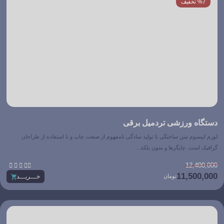
%7 تخفیف
دستگاه ورزشی تردمیل برقی
لورم ایپسوم متن ساختگی با تولید سادگی نامفهوم از صنعت چاپ و با استفاده از طراحان
گرافیک است. چاپگرها و متون بلکه...





12,400,000
11,500,000
تومان
خـــریـــد