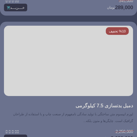





345,000
289,000
تومان
خـــریـــد
%10 تخفیف
دمبل بدنسازی 7.5 کیلوگرمی
لورم ایپسوم متن ساختگی با تولید سادگی نامفهوم از صنعت چاپ و با استفاده از طراحان
گرافیک است. چاپگرها و متون بلکه...





2,250,000