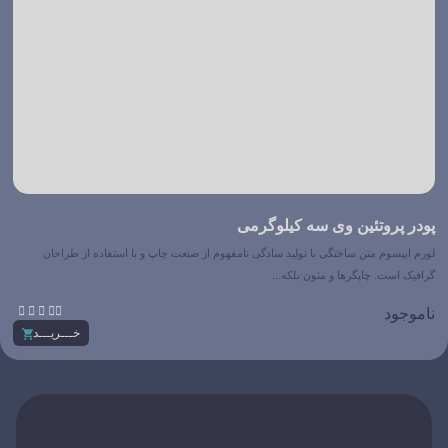
پودر پروتئین وی سه کیلوگرمی
لورم ایپسوم متن ساختگی با تولید سادگی نامفهوم از صنعت چاپ و با استفاده از طراحان
گرافیک است. چاپگرها و متون بلکه...





ناموجود
خـــریـــد