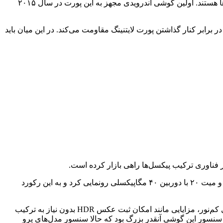
در کنار اتحادیه اروپا، امریکا و برزیل هم به دنبال تصویب کردن قوانین جدیدی برای اجباری کردن استفاده از پورت USB-C برای تمام گوشی‌ها هستند. اولین گوشی اندرویدی مجهز به این پورت در سال ۲۰۱۵
یپد، این شرکت به شدت در برابر کنار گذاشتن پورت لایتنینگ مقاومت می‌کند. در این میان باید
تا سال‌ها نوکیا ۸۰۸ با داشتن دوربین ۴۱ مگاپیکسلی، رکورددار بالاترین رزولوشن دوربین موبایل بود. در سال ۲۰۱۸ هواوی از گوشی‌های P20 و میت ۲۰ با دوربین ۴۰ مگاپیکسلی رونمایی کرد و به این رکورد
یکی از مهم‌ترین ویژگی‌های دوربین هواوی P20 پرو، بهره‌گیری آن از فناوری ترکیب پیکسل‌ها بود که در کنار بهبود کیفیت عکس در محیط‌های کم‌نور، مزایایی مانند امکان ثبت عکس HDR بدون نیاز به ترکیب
لوشن بالا، اندازه‌ی بسیار بزرگی هم داشت. سنسور این گوشی آنقدر بزرگ بود که حالا سنسور مدل‌های پرو