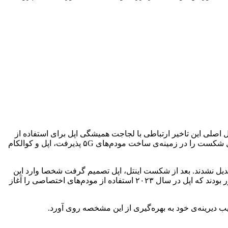
 با مدل ۴G عرضه شدند و در نهایت اپل برای سری آیفون ۱۲ به استفاده از مودم ۵G روی آورد. دلیل اصلی این تاخیر ارتباطی با لجاجت همیشگی اپل برای استفاده از
فناوری‌های جدید ندارد. بلکه این موضوع به درگیری‌های بین اپل و کوالکام و شکست اینتل در این زمینه برمی‌گردد. در نهایت بعد از اینکه اینتل شکست را در زمینه‌ی ساخت مودم‌های ۵G پذیرفت، اپل و کوالکام
دیل نشدند. بعد از شکست اینتل، اپل تصمیم گرفت شخصا وارد این
حوزه شود و به همین خاطر در سال ۲۰۱۹ بخش مودم موبایل این شرکت را با پرداخت ۱ میلیارد دلار تصاحب کرد. برخی تحلیلگران بر این باور بودند که اپل در سال ۲۰۲۳ استفاده از مودم‌های اختصاصی را آغاز