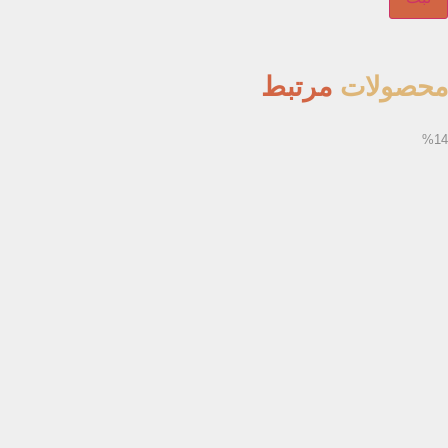
محصولات
مرتبط
%14