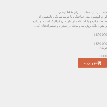
کیف لپ تاپ مناسب برای 14.4 اینچی
لورم ایپسوم متن ساختگی با تولید سادگی نامفهوم از
صنعت چاپ و با استفاده از طراحان گرافیک است. چاپگرها
و متون بلکه روزنامه و مجله در ستون و سطرآنچنان که...
1,800,000
1,550,000
تومان





افزودن به