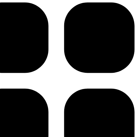
پرش
به
محتوا