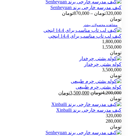
کیف مدرسه خارجی برند Senheyuan
محدوده
320,000
تومان
–
870,000
تومان
قیمت:
تومان
320,000تومان
مشاهده محصولات بیشتر
تا
کیف لپ تاپ مناسب برای 14.4 اینچی
870,000تومان
1,800,000
1,550,000
تومان
کوله پشتی چرخدار
3,500,000
تومان
کوله پشتی چرم طبیعی
قیمت
قیمت
4,200,000
تومان
3,500,000
تومان
اصلی
فعلی
تومان
4,200,000تومان
3,500,000تومان
بود.
است.
کیف مدرسه خارجی برند Xinbaili
320,000
280,000
تومان