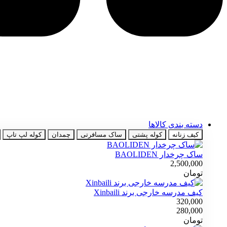
دسته بندی کالاها
کیف زنانه
کوله پشتی
ساک مسافرتی
چمدان
کوله لپ تاپ
ساک چرخدار ‌BAOLIDEN
2,500,000
تومان
کیف مدرسه خارجی برند Xinbaili
320,000
280,000
تومان