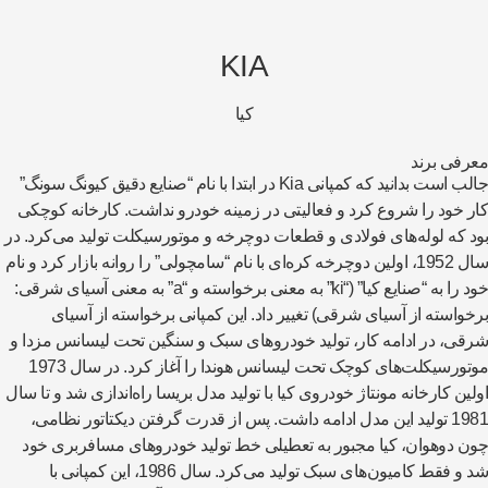
KIA
کیا
رفی برند
جالب است بدانید که کمپانی Kia در ابتدا با نام “صنایع دقیق کیونگ سونگ”
ر خود را شروع کرد و فعالیتی در زمینه خودرو نداشت. کارخانه کوچکی
د که لوله­‌های فولادی و قطعات دوچرخه و موتورسیکلت تولید می­‌کرد. در
سال 1952، اولین دوچرخه کره‌­ای با نام “سامچولی” را روانه بازار کرد و نام
خود را به “صنایع کیا” (“ki” به معنی برخواسته و “a” به معنی آسیای شرقی:
خواسته از آسیای شرقی) تغییر داد. این کمپانی برخواسته از آسیای
قی، در ادامه کار، تولید خودروهای سبک و سنگین تحت لیسانس مزدا و
موتورسیکلت‌­های کوچک تحت لیسانس هوندا را آغاز کرد. در سال 1973
لین کارخانه مونتاژ خودروی کیا با تولید مدل بریسا راه­‌اندازی شد و تا سال
1981 تولید این مدل ادامه داشت. پس از قدرت گرفتن دیکتاتور نظامی،
ن دوهوان، کیا مجبور به تعطیلی خط تولید خودروهای مسافربری خود
شد و فقط کامیون­‌های سبک تولید می­‌کرد. سال 1986، این کمپانی با