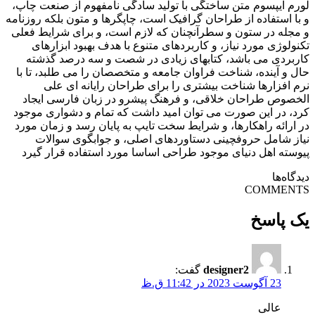
لورم ایپسوم متن ساختگی با تولید سادگی نامفهوم از صنعت چاپ،
و با استفاده از طراحان گرافیک است، چاپگرها و متون بلکه روزنامه
و مجله در ستون و سطرآنچنان که لازم است، و برای شرایط فعلی
تکنولوژی مورد نیاز، و کاربردهای متنوع با هدف بهبود ابزارهای
کاربردی می باشد، کتابهای زیادی در شصت و سه درصد گذشته
حال و آینده، شناخت فراوان جامعه و متخصصان را می طلبد، تا با
نرم افزارها شناخت بیشتری را برای طراحان رایانه ای علی
الخصوص طراحان خلاقی، و فرهنگ پیشرو در زبان فارسی ایجاد
کرد، در این صورت می توان امید داشت که تمام و دشواری موجود
در ارائه راهکارها، و شرایط سخت تایپ به پایان رسد و زمان مورد
نیاز شامل حروفچینی دستاوردهای اصلی، و جوابگوی سوالات
پیوسته اهل دنیای موجود طراحی اساسا مورد استفاده قرار گیرد
دیدگاه‌ها
COMMENTS
یک پاسخ
designer2
گفت:
23 آگوست 2023 در 11:42 ق.ظ
عالی