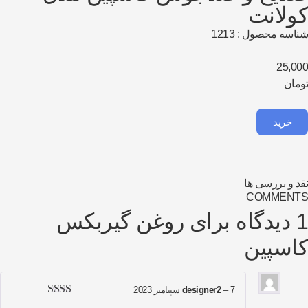
ولانت
اسه محصول : 1213
25,0
مان
خرید
د و بررسی ها
COMMENT
 برای
روغن گیربکس
اسپین
7 سپتامبر 2023
–
designer2
امتیاز